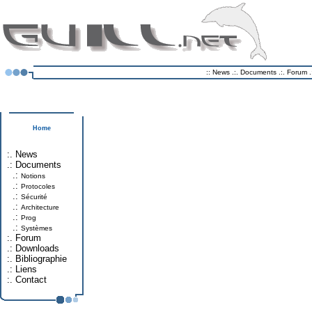
::
News
.:.
Documents
.:.
Forum
.
Home
:.
News
.:
Documents
.:
Notions
.:
Protocoles
.:
Sécurité
.:
Architecture
.:
Prog
.:
Systèmes
:.
Forum
.:
Downloads
:.
Bibliographie
.:
Liens
:.
Contact