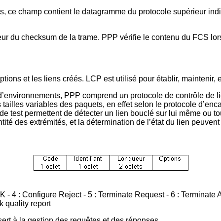
ts, ce champ contient le datagramme du protocole supérieur ind
 du checksum de la trame. PPP vérifie le contenu du FCS lorsqu
ions et les liens créés. LCP est utilisé pour établir, maintenir, 
d’environnements, PPP comprend un protocole de contrôle de lien
les tailles variables des paquets, en effet selon le protocole d’e
 test permettent de détecter un lien bouclé sur lui même ou tou
tité des extrémités, et la détermination de l’état du lien peuvent
K - 4 : Configure Reject - 5 : Terminate Request - 6 : Terminate A
 quality report
ert à la gestion des requêtes et des réponses.