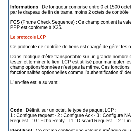
Informations
: De longueur comprise entre 0 et 1500 octe
par le drapeau de fin de trame, moins 2 octets de contrôle
FCS
(Frame Check Sequence) : Ce champ contient la valeur
PPP est conforme à X25.
Le protocole LCP
Ce protocole de contrôle de liens est chargé de gérer les opt
Dans l’optique d’être transportable sur un grande nombre 
tester, et terminer le lien. LCP est utilisé pour manipuler 
champ options/données n’est pas la même. Ces fonctions de
fonctionnalités optionnelles comme l’authentification d’iden
L’ en-tête est le suivant :
Code
: Définit, sur un octet, le type de paquet LCP :
1 : Configure request - 2 : Configure Ack - 3 : Configure NA
Request - 10 : Echo Reply - 11 : Discard Request - 12 : Link
Identifiant
: Ce champ contient une valeur numérique qui s