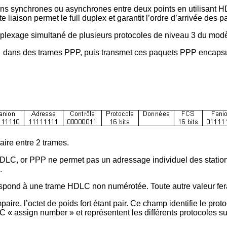
iens synchrones ou asynchrones entre deux points en utilisan
iaison permet le full duplex et garantit l’ordre d’arrivée des p
ltiplexage simultané de plusieurs protocoles de niveau 3 du mod
dans des trames PPP, puis transmet ces paquets PPP encapsulés 
ire entre 2 trames.
C, or PPP ne permet pas un adressage individuel des stations 
.
respond à une trame HDLC non numérotée. Toute autre valeur fera
aire, l’octet de poids fort étant pair. Ce champ identifie le pr
RFC « assign number » et représentent les différents protocoles