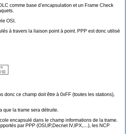
t HDLC comme base d’encapsulation et un Frame Check
aquets.
èle OSI.
à travers la liaison point à point. PPP est donc utilisé
donc ce champ doit être à 0xFF (toutes les stations),
 que la trame sera détruite.
otocole encapsulé dans le champ informations de la trame.
 supportés par PPP (OSI,IP,Decnet IV,IPX,…), les NCP