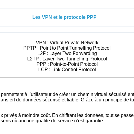
Les VPN et le protocole PPP
VPN : Virtual Private Network
PPTP : Point to Point Tunnelling Protocol
L2F : Layer Two Forwarding
L2TP : Layer Two Tunnelling Protocol
PPP : Point-to-Point Protocol
LCP : Link Control Protocol
 permettent à l’utilisateur de créer un chemin virtuel sécurisé 
transfert de données sécurisé et fiable. Grâce à un principe de tu
x privés à moindre coût. En chiffrant les données, tout se pass
 le sens où aucune qualité de service n’est garantie.